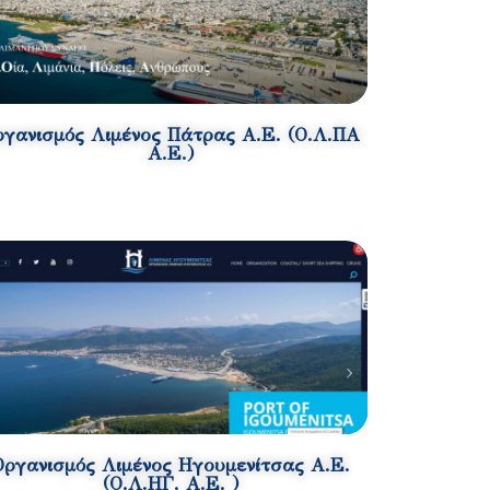
ργανισμός Λιμένος Πάτρας Α.Ε. (Ο.Λ.ΠΑ
Α.Ε.)
Οργανισμός Λιμένος Ηγουμενίτσας Α.Ε.
(Ο.Λ.ΗΓ. Α.Ε. )