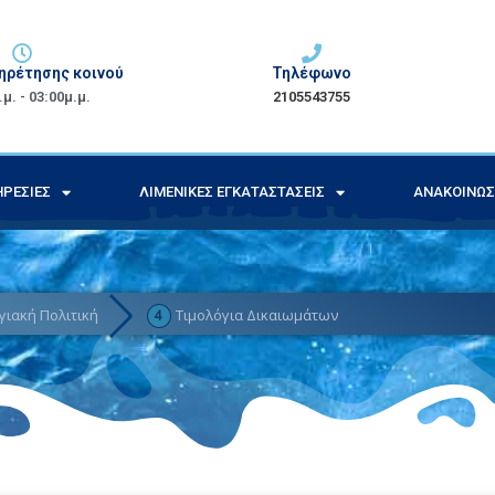
ηρέτησης κοινού
Τηλέφωνο
μ. - 03:00μ.μ.
2105543755
ΡΕΣΊΕΣ
ΛΙΜΕΝΙΚΈΣ ΕΓΚΑΤΑΣΤΆΣΕΙΣ
ΑΝΑΚΟΙΝΏΣ
γιακή Πολιτική
Τιμολόγια Δικαιωμάτων