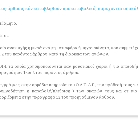
ντος άρθρου, εάν καταβληθούν προκαταβολικά, παρέχονται οι ακ
εξάμηνο.
έτος.
οία αναψυχής ή μικρά σκάφη, ιστιοφόρα ή μηχανοκίνητα, που συμμετέ
2 του παρόντος άρθρου, κατά τη διάρκεια των αγώνων.
014, τα οποία χρησιμοποιούνται σαν μουσειακοί χώροι ή για οποιοδ
ραγράφων 1και 2 του παρόντος άρθρου.
γγράφως, στην αρμόδια υπηρεσία του Ο.Λ.Ε. Α.Ε., την πρόθεσή τους γ
πρυμνοδέτηση ή παραβολή/πλεύριση ) των σκαφών τους και σε πι
α οριζόμενα στην παράγραφο 12 του προηγούμενου άρθρου.