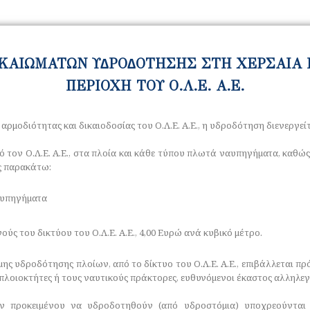
∆ΙΚΑΙΩΜΑΤΩΝ Υ∆ΡΟ∆ΟΤΗΣΗΣ ΣΤΗ ΧΕΡΣΑΙΑ
ΠΕΡΙΟΧΗ ΤΟΥ Ο.Λ.Ε. Α.Ε.
αρμοδιότητας και δικαιοδοσίας του Ο.Λ.Ε. Α.Ε., η υδροδότηση διενεργε
ό τον Ο.Λ.Ε. Α.Ε., στα πλοία και κάθε τύπου πλωτά ναυπηγήµατα, καθώς
ς παρακάτω:
αυπηγήµατα
ύς του δικτύου του Ο.Λ.Ε. Α.Ε., 4,00 Ευρώ ανά κυβικό μέτρο.
ς υδροδότησης πλοίων, από το δίκτυο του Ο.Λ.Ε. Α.Ε., επιβάλλεται πρό
πλοιοκτήτες ή τους ναυτικούς πράκτορες, ευθυνόµενοι έκαστος αλληλεγ
υν προκειµένου να υδροδοτηθούν (από υδροστόµια) υποχρεούνται