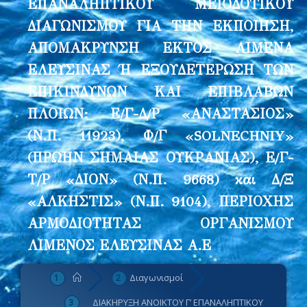
ΕΠΑΝΑΛΗΠΤΙΚΟΥ ΜΕΙΟΔΟΤΙΚΟΥ
ΔΙΑΓΩΝΙΣΜΟΥ ΓΙΑ ΤΗΝ ΕΚΠΟΙΗΣΗ,
ΑΠΟΜΑΚΡΥΝΣΗ ΕΚΤΟΣ ΛΙΜΕΝΑ
ΕΛΕΥΣΙΝΑΣ Ή ΕΞΟΥΔΕΤΕΡΩΣΗ ΤΩΝ
ΕΠΙΚΙΝΔΥΝΩΝ ΚΑΙ ΕΠΙΒΛΑΒΩΝ
ΠΛΟΙΩΝ: Ε/Γ-Δ/Ρ «ΑΝΑΣΤΑΣΙΟΣ»
(Ν.Π. 11923), Φ/Γ «SOLNECHNIY»
(ΠΡΩΗΝ ΣΗΜΑΙΑΣ ΟΥΚΡΑΝΙΑΣ), Ε/Γ-
Τ/Ρ «ΔΙΟΝ» (Ν.Π. 9668) και Δ/Ξ
«ΑΛΚΗΣΤΙΣ» (Ν.Π. 9104), ΠΕΡΙΟΧΗΣ
ΑΡΜΟΔΙΟΤΗΤΑΣ ΟΡΓΑΝΙΣΜΟΥ
ΛΙΜΕΝΟΣ ΕΛΕΥΣΙΝΑΣ Α.Ε
Διαγωνισμοί
ΔΙΑΚΗΡΥΞΗ ΑΝΟΙΚΤΟΥ Γ’ ΕΠΑΝΑΛΗΠΤΙΚΟΥ