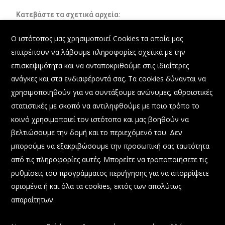
Κατεβάστε τα σχετικά αρχεία:
X
ΔΙΑΚΗΡΥΞΗ 4455 9-5-22_22PROC010513695
Ο ιστότοπος μας χρησιμοποιεί Cookies τα οποία μας
Μέγεθος αρχείο: (394 KB)
επιτρέπουν να λάβουμε πληροφορίες σχετικά με την
ΠΕΡΙΛΗΨΗ 4480 9-5-22_9Ω4Φ469ΗΞΔ-ΝΘΤ
επισκεψιμότητα και να ανταποκριθούμε στις ιδιαίτερες
Μέγεθος αρχείο: (213 KB)
ανάγκες και στα ενδιαφέροντά σας. Τα cookies δύνανται να
χρησιμοποιηθούν για να συντάξουμε ανώνυμες, αθροιστικές
389η Σ 26-5-2022 ΘΕΜΑ 1ο ΠΑΡΑΤΑΣΗ ΥΠΟΒΟΛΗΣ
στατιστικές με σκοπό να αντιληφθούμε με ποιο τρόπο το
ΠΡΟΣΦΟΡΩΝ_22PROC010635543_Ω25Ρ469ΗΞΔ-
ΟΧΛ
κοινό χρησιμοποιεί τον ιστότοπο και μας βοηθούν να
Μέγεθος αρχείο: (210 KB)
βελτιώσουμε την δομή και το περιεχόμενό του. Δεν
μπορούμε να εξακριβώσουμε την προσωπική σας ταυτότητα
από τις πληροφορίες αυτές. Μπορείτε να τροποποιήσετε τις
ρυθμίσεις του προγράμματος περιήγησης για να απορρίψετε
ορισμένα ή και όλα τα cookies, εκτός των απολύτως
απαραίτητων.