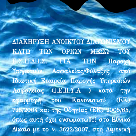
ΔΙΑΚΗΡΥΞΗ ΑΝΟΙΚΤΟΥ ΔΙΑΓΩΝΙΣΜΟΥ
ΚΑΤΩ ΤΩΝ ΟΡΙΩΝ ΜΕΣΩ ΤΟΥ
Ε.Σ.Η.ΔΗ.Σ. ΓΙΑ ΤΗΝ Παροχή
Υπηρεσιών Ασφαλείας/Φύλαξης από
Ιδιωτική Εταιρεία Παροχής Υπηρεσιών
Ασφαλείας (Ι.Ε.Π.Υ.Α ) κατά την
εφαρμογή του Κανονισμού (ΕΚ)
725/2004 και της Οδηγίας (ΕΚ) 2005/65,
όπως αυτή έχει ενσωματωθεί στο Εθνικό
Δίκαιο με το ν. 3622/2007, στη Λιμενική