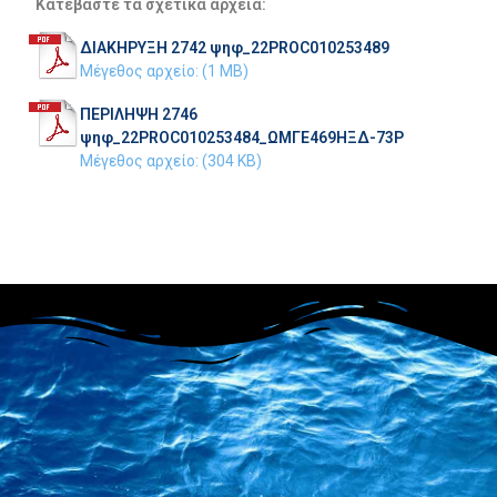
Κατεβάστε τα σχετικά αρχεία:
ΔΙΑΚΗΡΥΞΗ 2742 ψηφ_22PROC010253489
Μέγεθος αρχείο: (1 MB)
ΠΕΡΙΛΗΨΗ 2746
ψηφ_22PROC010253484_ΩΜΓΕ469ΗΞΔ-73Ρ
Μέγεθος αρχείο: (304 KB)