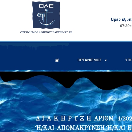
Ώρες εξυπ
07:30π.
ΟΡΓΑΝΙΣΜΌΣ
ΥΠΗ
Δ Ι Α Κ Η Ρ Υ Ξ Η ΑΡΙΘΜ. 1
Ή/ΚΑΙ ΑΠΟΜΑΚΡΥΝΣΗ Ή/ΚΑΙ Ε