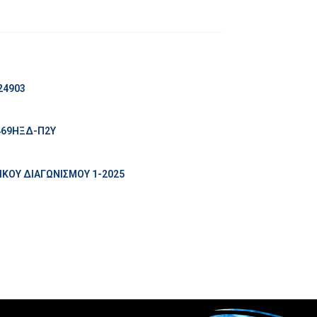
24903
469ΗΞΔ-Π2Υ
ΚΟΥ ΔΙΑΓΩΝΙΣΜΟΥ 1-2025