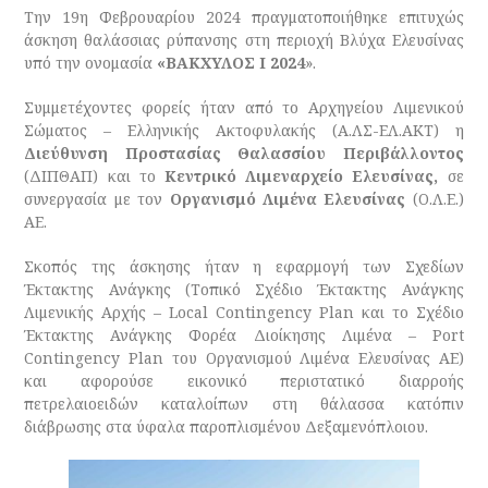
Την 19η Φεβρουαρίου 2024 πραγματοποιήθηκε επιτυχώς
άσκηση θαλάσσιας ρύπανσης στη περιοχή Βλύχα Ελευσίνας
υπό την ονομασία
«ΒΑΚΧΥΛΟΣ Ι 2024
».
Συμμετέχοντες φορείς ήταν από το Αρχηγείου Λιμενικού
Σώματος – Ελληνικής Ακτοφυλακής (Α.ΛΣ-ΕΛ.ΑΚΤ) η
Διεύθυνση Προστασίας Θαλασσίου Περιβάλλοντος
(ΔΙΠΘΑΠ) και το
Κεντρικό Λιμεναρχείο Ελευσίνας,
σε
συνεργασία με τον
Οργανισμό Λιμένα Ελευσίνας
(Ο.Λ.Ε.)
ΑΕ.
Σκοπός της άσκησης ήταν η εφαρμογή των Σχεδίων
Έκτακτης Ανάγκης (Τοπικό Σχέδιο Έκτακτης Ανάγκης
Λιμενικής Αρχής – Local Contingency Plan και το Σχέδιο
Έκτακτης Ανάγκης Φορέα Διοίκησης Λιμένα – Port
Contingency Plan του Οργανισμού Λιμένα Ελευσίνας ΑΕ)
και αφορούσε εικονικό περιστατικό διαρροής
πετρελαιοειδών καταλοίπων στη θάλασσα κατόπιν
διάβρωσης στα ύφαλα παροπλισμένου Δεξαμενόπλοιου.