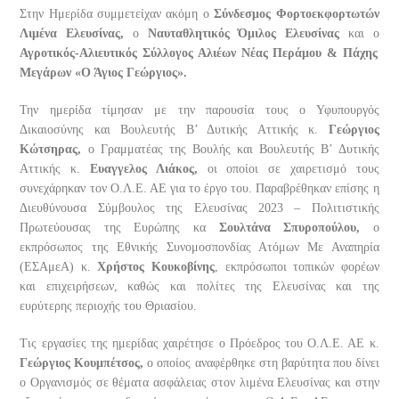
Στην Ημερίδα συμμετείχαν ακόμη ο
Σύνδεσμος Φορτοεκφορτωτών
Λιμένα Ελευσίνας,
ο
Ναυταθλητικός Όμιλος Ελευσίνας
και ο
Αγροτικός-Αλιευτικός Σύλλογος Αλιέων Νέας Περάμου & Πάχης
Μεγάρων «Ο Άγιος Γεώργιος».
Την ημερίδα τίμησαν με την παρουσία τους ο Υφυπουργός
Δικαιοσύνης και Βουλευτής Β’ Δυτικής Αττικής κ.
Γεώργιος
Κώτσηρας,
ο Γραμματέας της Βουλής και Βουλευτής Β’ Δυτικής
Αττικής κ.
Ευαγγελος Λιάκος,
οι οποίοι σε χαιρετισμό τους
συνεχάρηκαν τον Ο.Λ.Ε. ΑΕ για το έργο του. Παραβρέθηκαν επίσης η
Διευθύνουσα Σύμβουλος της Ελευσίνας 2023 – Πολιτιστικής
Πρωτεύουσας της Ευρώπης κα
Σουλτάνα Σπυροπούλου,
ο
εκπρόσωπος της Εθνικής Συνομοσπονδίας Ατόμων Με Αναπηρία
(ΕΣΑμεΑ) κ.
Χρήστος Κουκοβίνης
, εκπρόσωποι τοπικών φορέων
και επιχειρήσεων, καθώς και πολίτες της Ελευσίνας και της
ευρύτερης περιοχής του Θριασίου.
Τις εργασίες της ημερίδας χαιρέτησε ο Πρόεδρος του Ο.Λ.Ε. ΑΕ κ.
Γεώργιος Κουμπέτσος,
ο οποίος αναφέρθηκε στη βαρύτητα που δίνει
ο Οργανισμός σε θέματα ασφάλειας στον λιμένα Ελευσίνας και στην