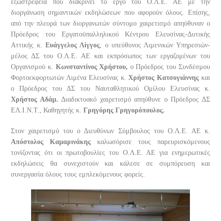
εξωστρέφεια που διακρίνει το έργο του Ο.Λ.Ε. ΑΕ με την
διοργάνωση σημαντικών εκδηλώσεων που αφορούν όλους.
Επίσης,
από την πλευρά των διοργανωτών σύντομο χαιρετισμό απηύθυναν ο
Πρόεδρος του Εργατοϋπαλληλικού Κέντρου Ελευσίνας-Δυτικής
Αττικής κ.
Ευάγγελος Λίγγος
, ο υπεύθυνος Λιμενικών Υπηρεσιών-
μέλος ΔΣ του Ο.Λ.Ε. ΑΕ και εκπρόσωπος των εργαζομένων του
Οργανισμού κ.
Κωνσταντίνος Χρήστου,
ο Πρόεδρος του
Συνδέσμου
Φορτοεκφορτωτών Λιμένα Ελευσίνας
κ.
Χρήστος Κατσογιάννης
και
ο Πρόεδρος του ΔΣ του Ναυταθλητικού Ομίλου Ελευσίνας κ.
Χρήστος Αδάμ.
Διαδικτυακό χαιρετισμό απηύθυνε ο Πρόεδρος ΔΣ
ΕΛ.Ι.Ν.Τ., Καθηγητής κ.
Γρηγόρης Γρηγορόπουλος.
Στον χαιρετισμό του ο Διευθύνων Σύμβουλος του Ο.Λ.Ε. ΑΕ κ.
Απόστολος Καμαρινάκης
καλωσόρισε τους παρευρισκόμενους
τονίζοντας ότι οι πρωτοβουλίες του Ο.Λ.Ε. ΑΕ για ενημερωτικές
εκδηλώσεις θα συνεχιστούν και κάλεσε σε συμπόρευση και
συνεργασία όλους τους εμπλεκόμενους φορείς.