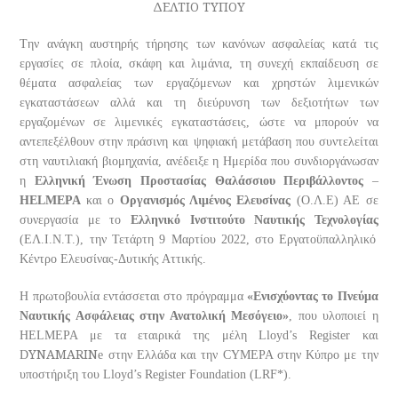
ΔΕΛΤΙΟ ΤΥΠΟΥ
Tην ανάγκη αυστηρής τήρησης των κανόνων ασφαλείας κατά τις
εργασίες σε πλοία, σκάφη και λιμάνια, τη συνεχή εκπαίδευση σε
θέματα ασφαλείας των εργαζόμενων και χρηστών λιμενικών
εγκαταστάσεων αλλά και τη διεύρυνση των δεξιοτήτων των
εργαζομένων σε λιμενικές εγκαταστάσεις, ώστε να μπορούν να
αντεπεξέλθουν στην πράσινη και ψηφιακή μετάβαση που συντελείται
στη ναυτιλιακή βιομηχανία, ανέδειξε η Ημερίδα που συνδιοργάνωσαν
η
Ελληνική Ένωση Προστασίας Θαλάσσιου Περιβάλλοντος
–
HELMEPA
και ο
Οργανισμός Λιμένος Ελευσίνας
(Ο.Λ.Ε) ΑΕ σε
συνεργασία με το
Ελληνικό Ινστιτούτο Ναυτικής Τεχνολογίας
(ΕΛ.Ι.Ν.Τ.), την Τετάρτη 9 Μαρτίου 2022, στο Εργατοϋπαλληλικό
Κέντρο Ελευσίνας-Δυτικής Αττικής.
Η πρωτοβουλία εντάσσεται στο πρόγραμμα
«Ενισχύοντας το Πνεύμα
Ναυτικής Ασφάλειας στην Ανατολική Μεσόγειο»
, που υλοποιεί η
HELMEPA με τα εταιρικά της μέλη Lloyd’s Register και
YNAMARIN
D
e στην Ελλάδα και την CYMEPA στην Κύπρο με την
υποστήριξη του Lloyd’s Register Foundation (LRF*).