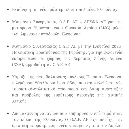
Εκπόνηση του νέου μάστερ πλαν του λιμένα Ελευσίνας.
Μνημόνιο Συνεργασίας Ο.Λ.Ε. ΑΕ – ΔΕΣΦΑ ΑΕ για την
μεταφορά Υγροποιημένου Φυσικού Αερίου (LNG) μέσω
των λιμενικών υποδομών Ελευσίνας.
Μνημόνιο Συνεργασίας Ο.Λ.Ε. ΑΕ με την Ελευσίνα 2023-
Πολιτιστική Πρωτεύουσα της Ευρώπης, για την φιλοξενία
εκδηλώσεων σε χώρους της Χερσαίας Ζώνης Λιμένα
(ΧΖΛ), αρμοδιότητας Ο.Λ.Ε. ΑΕ.
Χάραξη της νέας θαλάσσιας σύνδεσης Πειραιά- Ελευσίνα,
η λεγόμενη “Θαλάσσια Ιερά Οδός, που αποτελεί έναν νέο
τουριστικό-πολιτιστικό προορισμό και βάση ανάπτυξης
και προβολής της ευρύτερης περιοχής της Δυτικής
Αττικής.
Απομάκρυνση ναυαγίων που επιβαρύνουν επί σειρά ετών
τον κόλπο της Ελευσίνας. Ο Ο.Λ.Ε. ΑΕ έχει πετύχει την
οριστική απομάκρυνση εννέα ναυαγίων , από τον Απρίλιο