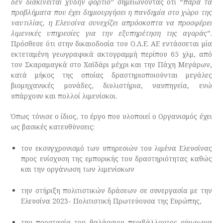
δεν διακινείται χύδην φορτίο
” σημειώνοντας ότι “
παρά τα
προβλήματα που έχει δημιουργήσει η πανδημία στο χώρο της
ναυτιλίας, η Ελευσίνα συνεχίζει απρόσκοπτα να προσφέρει
λιμενικές υπηρεσίες για την εξυπηρέτηση της αγοράς
”.
Πρόσθεσε ότι στην δικαιοδοσία του Ο.Λ.Ε. ΑΕ εντάσσεται μία
εκτεταμένη γεωγραφικά ακτογραμμή περίπου 65 χλμ, από
τον Σκαραμαγκά στο Χαϊδάρι μέχρι και την Πάχη Μεγάρων,
κατά μήκος της οποίας δραστηριοποιούνται μεγάλες
βιομηχανικές μονάδες, διυλιστήρια, ναυπηγεία, ενώ
υπάρχουν και πολλοί λιμενίσκοι.
Όπως τόνισε ο ίδιος, το έργο που υλοποιεί ο Οργανισμός έχει
ως βασικές κατευθύνσεις:
τον εκσυγχρονισμό των υπηρεσιών του λιμένα Ελευσίνας
προς ενίσχυση της εμπορικής του δραστηριότητας καθώς
και την οργάνωση των λιμενίσκων
την στήριξη πολιτιστικών δράσεων σε συνεργασία με την
Ελευσίνα 2023- Πολιτιστική Πρωτεύουσα της Ευρώπης,
την προστασία του θαλάσσιου περιβάλλοντος σύμφωνα