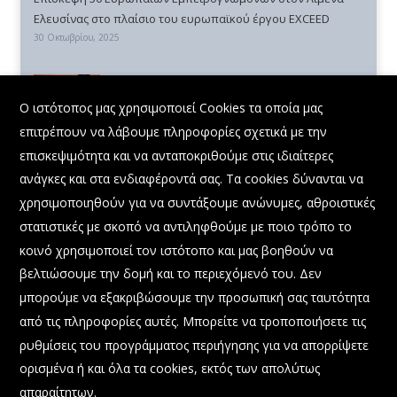
Ελευσίνας στο πλαίσιο του ευρωπαϊκού έργου EXCEED
30 Οκτωβρίου, 2025
Συμμετοχή Διευθύνοντος Συμβούλου Ο.Λ.Ε. ΑΕ
X
στην εκδήλωση: «Η Δύναμη της Θάλασσας:
Ο ιστότοπος μας χρησιμοποιεί Cookies τα οποία μας
Προοπτικές και Ευκαιρίες για το Μέλλον»
επιτρέπουν να λάβουμε πληροφορίες σχετικά με την
22 Σεπτεμβρίου, 2025
επισκεψιμότητα και να ανταποκριθούμε στις ιδιαίτερες
ανάγκες και στα ενδιαφέροντά σας. Τα cookies δύνανται να
χρησιμοποιηθούν για να συντάξουμε ανώνυμες, αθροιστικές
στατιστικές με σκοπό να αντιληφθούμε με ποιο τρόπο το
κοινό χρησιμοποιεί τον ιστότοπο και μας βοηθούν να
βελτιώσουμε την δομή και το περιεχόμενό του. Δεν
μπορούμε να εξακριβώσουμε την προσωπική σας ταυτότητα
από τις πληροφορίες αυτές. Μπορείτε να τροποποιήσετε τις
ρυθμίσεις του προγράμματος περιήγησης για να απορρίψετε
@ 2023 All Rights Reserved.
ορισμένα ή και όλα τα cookies, εκτός των απολύτως
απαραίτητων.