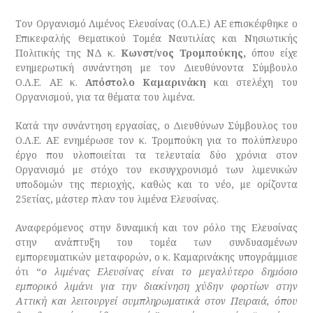
Τον
Οργανισμό Λιμένος Ελευσίνας (Ο.Λ.Ε.) ΑΕ επισκέφθηκε ο
Επικεφαλής Θεματικού Τομέα Ναυτιλίας και Νησιωτικής
Πολιτικής της ΝΔ κ.
Κωνστ/νος Τρομπούκης,
όπου είχε
ενημερωτική συνάντηση με τον Διευθύνοντα Σύμβουλο
Ο.Λ.Ε. ΑΕ κ.
Απόστολο Καμαρινάκη
και στελέχη του
Οργανισμού,
για τα θέματα του λιμένα.
Κατά την συνάντηση εργασίας, ο Διευθύνων Σύμβουλος του
Ο.Λ.Ε. ΑΕ ενημέρωσε τον κ. Τρομπούκη για το πολύπλευρο
έργο που υλοποιείται τα τελευταία δύο χρόνια στον
Οργανισμό με στόχο τον εκσυγχρονισμό των λιμενικών
υποδομών της περιοχής, καθώς και το νέο, με ορίζοντα
25ετίας, μάστερ πλαν του λιμένα Ελευσίνας.
Αναφερόμενος στην δυναμική και τον ρόλο της Ελευσίνας
στην ανάπτυξη του τομέα των συνδυασμένων
εμπορευματικών μεταφορών, ο κ. Καμαρινάκης υπογράμμισε
ότι “
ο λιμένας Ελευσίνας είναι το μεγαλύτερο δημόσιο
εμπορικό λιμάνι για την διακίνηση χύδην φορτίων στην
Αττική και λειτουργεί συμπληρωματικά στον Πειραιά, όπου