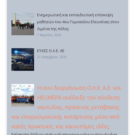
Ενημερωτική και εκπαιδευτική επίσκεψη
μαθητών του 4ου Γυμνασίου Ελευσίνας στον
Λιμένα της πόλης
7 Απριλίου, 2026
ΕΥΧΕΣ Ο.Λ.Ε. ΑΕ
21 Δεκεμβρίου, 2025
Η συν-διοργάνωση Ο.Λ.Ε. Α.Ε. και
HELMEPA ανέδειξε την σύνδεση
ναυτιλίας, πράσινης μετάβασης
και επαγγελματικής κατάρτισης μέσα από
καλές πρακτικές και καινοτόμες ιδέες:
Επίσκεψη 50 Ευρωπαίων Εμπειρογνωμόνων στον Λιμένα