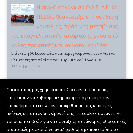
Η συν-διοργάνωση Ο.Λ.Ε. Α.Ε. και
HELMEPA ανέδειξε την σύνδεση
ναυτιλίας, πράσινης μετάβασης
και επαγγελματικής κατάρτισης μέσα από
καλές πρακτικές και καινοτόμες ιδέες:
Επίσκεψη 50 Ευρωπαίων Εμπειρογνωμόνων στον Λιμένα
Ελευσίνας στο πλαίσιο του ευρωπαϊκού έργου EXCEED
30 Οκτωβρίου, 2025
Συμμετοχή Διευθύνοντος Συμβούλου Ο.Λ.Ε. ΑΕ
X
στην εκδήλωση: «Η Δύναμη της Θάλασσας:
Ο ιστότοπος μας χρησιμοποιεί Cookies τα οποία μας
Προοπτικές και Ευκαιρίες για το Μέλλον»
επιτρέπουν να λάβουμε πληροφορίες σχετικά με την
22 Σεπτεμβρίου, 2025
επισκεψιμότητα και να ανταποκριθούμε στις ιδιαίτερες
ανάγκες και στα ενδιαφέροντά σας. Τα cookies δύνανται να
χρησιμοποιηθούν για να συντάξουμε ανώνυμες, αθροιστικές
στατιστικές με σκοπό να αντιληφθούμε με ποιο τρόπο το