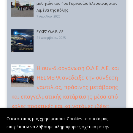
μαθητών του 4ου Γυμνασίου Ελευσίνας στον
Λιμένα της πόλης
7 Απριλίου, 2026
ΕΥΧΕΣ Ο.Λ.Ε. ΑΕ
21 Δεκεμβρίου, 2025
Η συν-διοργάνωση Ο.Λ.Ε. Α.Ε. και
HELMEPA ανέδειξε την σύνδεση
ναυτιλίας, πράσινης μετάβασης
και επαγγελματικής κατάρτισης μέσα από
καλές πρακτικές και καινοτόμες ιδέες:
X
Επίσκεψη 50 Ευρωπαίων Εμπειρογνωμόνων στον Λιμένα
Ο ιστότοπος μας χρησιμοποιεί Cookies τα οποία μας
Ελευσίνας στο πλαίσιο του ευρωπαϊκού έργου EXCEED
επιτρέπουν να λάβουμε πληροφορίες σχετικά με την
30 Οκτωβρίου, 2025