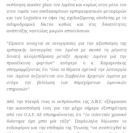
εκπόνηση master plan του Λιμένα και κυρίως στον ρόλο του
στον τομέα των συνδυασμένων εμπορευματικών μεταφορών
και των Logistics εν όψει της σχεδιαζόμενης σύνδεσης με το
σιδηροδρομικό δίκτυο καθώς και στις δυνατότητες
ανάπτυξης ναυτιλίας μικρών αποστάσεων.
“
Είμαστε ανοιχτοί σε συνεργασίες για την αξιοποίηση της
εμπορικής λειτουργίας του λιμένα με σκοπό τη μέγιστη
δυνατή αλληλεπίδραση μεταξύ Αγοράς- Λιμένα για την
προσέλκυση φορτίων
” ανέφερε ο κ. Καμαρινάκης
υπογραμμίζοντας ότι “όλα τα
θέματα σχετικά την λειτουργία
του Λιμένα συζητούνται στο Συμβούλιο Χρηστών Λιμένα με
στόχο την βελτίωση των παρεχόμενων λιμενικών
υπηρεσιών
”.
Από την πλευρά τους οι εκπρόσωποι της Δ.Ν.Ε. εξέφρασαν
την ικανοποίησή τους για την μέχρι σήμερα εξυπηρέτηση
από τον Ο.Λ.Ε. ΑΕ επισημαίνοντας ότι “
το τελευταίο χρονικό
διάστημα έχει μπει μία τάξη
”. Παράλληλα δήλωσαν το
ενδιαφέρον και την επιθυμία της Ένωσης “
να αναπτυχθεί κι