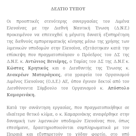
ΔΕΛΤΙΟ ΤΥΠΟΥ
Οι προοπτικές στενότερης συνεργασίας του Λιμένα
Ελευσίνας με την Διεθνή Ναυτική Ένωση (Δ.Ν.Ε.)
προκειμένου να επιτευχθεί η μέγιστη δυνατή εξυπηρέτηση
της διεθνούς εμπορευματικής κίνησης μέσω της χρήσης των
λιμενικών υποδομών στην Ελευσίνα, εξετάστηκαν κατά την
επίσκεψη που πραγματοποίησαν ο Πρόεδρος του ΔΣ της
Δ.Ν.Ε. κ.
Αντώνιος Βενιέρης,
ο Ταμίας του ΔΣ της Δ.Ν.Ε κ.
Κώστας Κρητικός
και ο Διευθυντής της Ένωσης κ.
Ανακρέων Ματαράγκας
, στα γραφεία του Οργανισμού
Λιμένος Ελευσίνας (Ο.Λ.Ε.) ΑΕ, όπου έγιναν δεκτοί από τον
Διευθύνοντα Σύμβουλο του Οργανισμού κ.
Απόστολο
Καμαρινάκη.
Κατά την συνάντηση εργασίας, που πραγματοποιήθηκε σε
ιδιαίτερα θετικό κλίμα, ο κ. Καμαρινάκης αναφέρθηκε στην
δυναμική των λιμενικών υποδομών Ελευσίνας που, όπως
επεσήμανε, δραστηριοποιούνται συμπληρωματικά με τον
Πειραιά και εξυπηρετούν το χύδην φορτίο, στο υπό