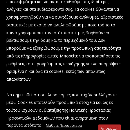
επισκεψιμότητα και να ανταποκριθούμε στις ιδιαίτερες
Συμμετοχή Διευθύνοντος Συμβούλου Ο.Λ.Ε. ΑΕ
ανάγκες και στα ενδιαφέροντά σας. Τα cookies δύνανται να
στην εκδήλωση: «Η Δύναμη της Θάλασσας:
χρησιμοποιηθούν για να συντάξουμε ανώνυμες, αθροιστικές
Προοπτικές και Ευκαιρίες για το Μέλλον»
στατιστικές με σκοπό να αντιληφθούμε με ποιο τρόπο το
22 Σεπτεμβρίου, 2025
κοινό χρησιμοποιεί τον ιστότοπο και μας βοηθούν να
βελτιώσουμε την δομή και το περιεχόμενό του. Δεν
μπορούμε να εξακριβώσουμε την προσωπική σας ταυτότητα
από τις πληροφορίες αυτές. Μπορείτε να τροποποιήσετε τις
ρυθμίσεις του προγράμματος περιήγησης για να απορρίψετε
ορισμένα ή και όλα τα cookies, εκτός των απολύτως
απαραίτητων.
Να σημειωθεί ότι οι πληροφορίες που τυχόν συλλέγονται
@ 2023 All Rights Reserved.
μέσω Cookies αποτελούν προσωπικά στοιχεία και ως εκ
τούτου ισχύουν οι διατάξεις της Πολιτικής Προστασίας
Όροι Χρήσης
Προσωπικών Δεδομένων που είναι αναρτημένη στον
παρόντα ιστότοπο.
Μάθετε Περισσότερα
Απόρριψη