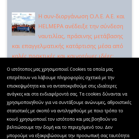
Η συν-διοργάνωση Ο.Λ.Ε. Α.Ε. και
HELMEPA ανέδειξε την σύνδεση
ναυτιλίας, πράσινης μετάβασης
και επαγγελματικής κατάρτισης μέσα από
καλές πρακτικές και καινοτόμες ιδέες:
X
Επίσκεψη 50 Ευρωπαίων Εμπειρογνωμόνων στον Λιμένα
Ο ιστότοπος μας χρησιμοποιεί Cookies τα οποία μας
Ελευσίνας στο πλαίσιο του ευρωπαϊκού έργου EXCEED
επιτρέπουν να λάβουμε πληροφορίες σχετικά με την
30 Οκτωβρίου, 2025
επισκεψιμότητα και να ανταποκριθούμε στις ιδιαίτερες
Συμμετοχή Διευθύνοντος Συμβούλου Ο.Λ.Ε. ΑΕ
ανάγκες και στα ενδιαφέροντά σας. Τα cookies δύνανται να
στην εκδήλωση: «Η Δύναμη της Θάλασσας:
χρησιμοποιηθούν για να συντάξουμε ανώνυμες, αθροιστικές
Προοπτικές και Ευκαιρίες για το Μέλλον»
στατιστικές με σκοπό να αντιληφθούμε με ποιο τρόπο το
22 Σεπτεμβρίου, 2025
κοινό χρησιμοποιεί τον ιστότοπο και μας βοηθούν να
βελτιώσουμε την δομή και το περιεχόμενό του. Δεν
μπορούμε να εξακριβώσουμε την προσωπική σας ταυτότητα