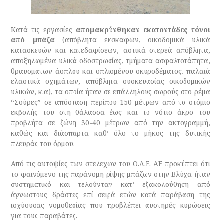
Κατά τις εργασίες
απομακρύνθηκαν εκατοντάδες τόνοι
από μπάζα
(απόβλητα εκσκαφών, οικοδομικά υλικά
κατασκευών και κατεδαφίσεων, αστικά στερεά απόβλητα,
αποξηλωμένα υλικά οδοστρωσίας, τμήματα ασφαλτοτάπητα,
θραυσμάτων άοπλου και οπλισμένου σκυροδέματος, παλαιά
ελαστικά οχημάτων, απόβλητα συσκευασίας οικοδομικών
υλικών, κ.α), τα οποία ήταν σε επάλληλους σωρούς στο ρέμα
“Σούρες” σε απόσταση περίπου 150 μέτρων από το στόμιο
εκβολής του στη θάλασσα έως και το νότιο άκρο του
προβλήτα σε ζώνη 30-40 μέτρων από την ακτογραμμή,
καθώς και διάσπαρτα καθ’ όλο το μήκος της δυτικής
πλευράς του όρμου.
Από τις αυτοψίες των στελεχών του Ο.Λ.Ε. ΑΕ προκύπτει ότι
το φαινόμενο της παράνομη ρίψης μπάζων στην Βλύχα ήταν
συστηματικό και τελούνταν κατ’ εξακολούθηση από
άγνωστους δράστες επί σειρά ετών κατά παράβαση της
ισχύουσας νομοθεσίας που προβλέπει αυστηρές κυρώσεις
για τους παραβάτες.