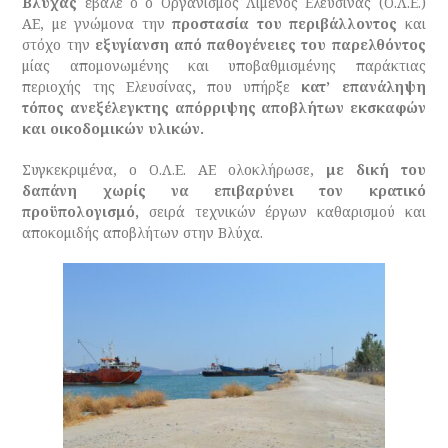
Βλύχας
έβαλε ο ο Οργανισμός Λιμένος Ελευσίνας (Ο.Λ.Ε.)
ΑΕ, με γνώμονα την
προστασία του περιβάλλοντος
και
στόχο την
εξυγίανση από παθογένειες του παρελθόντος
μίας απομονωμένης και υποβαθμισμένης παράκτιας
περιοχής της Ελευσίνας
,
που υπήρξε
κατ’ επανάληψη
τόπος ανεξέλεγκτης απόρριψης αποβλήτων εκσκαφών
και οικοδομικών υλικών.
Συγκεκριμένα, ο Ο.Λ.Ε. ΑΕ ολοκλήρωσε,
με δική του
δαπάνη χωρίς να επιβαρύνει τον κρατικό
προϋπολογισμό,
σειρά τεχνικών έργων καθαρισμού και
αποκομιδής αποβλήτων στην Βλύχα.