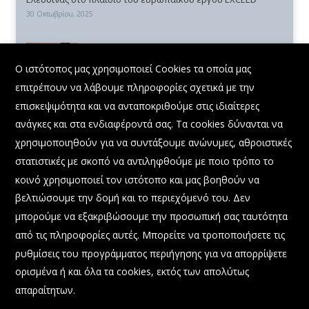
30 Οκτωβρίου, 2025
Συμμετοχή Διευθύνοντος Συμβούλου Ο.Λ.Ε. ΑΕ
X
στην εκδήλωση: «Η Δύναμη της Θάλασσας:
Ο ιστότοπος μας χρησιμοποιεί Cookies τα οποία μας
Προοπτικές και Ευκαιρίες για το Μέλλον»
επιτρέπουν να λάβουμε πληροφορίες σχετικά με την
22 Σεπτεμβρίου, 2025
επισκεψιμότητα και να ανταποκριθούμε στις ιδιαίτερες
ανάγκες και στα ενδιαφέροντά σας. Τα cookies δύνανται να
χρησιμοποιηθούν για να συντάξουμε ανώνυμες, αθροιστικές
στατιστικές με σκοπό να αντιληφθούμε με ποιο τρόπο το
κοινό χρησιμοποιεί τον ιστότοπο και μας βοηθούν να
βελτιώσουμε την δομή και το περιεχόμενό του. Δεν
μπορούμε να εξακριβώσουμε την προσωπική σας ταυτότητα
από τις πληροφορίες αυτές. Μπορείτε να τροποποιήσετε τις
ρυθμίσεις του προγράμματος περιήγησης για να απορρίψετε
@ 2023 All Rights Reserved.
ορισμένα ή και όλα τα cookies, εκτός των απολύτως
απαραίτητων.
Όροι Χρήσης