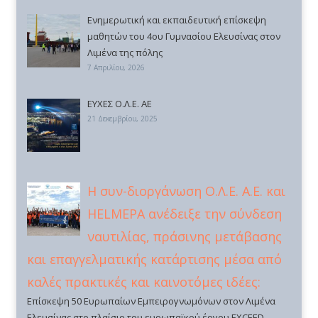
Ενημερωτική και εκπαιδευτική επίσκεψη
μαθητών του 4ου Γυμνασίου Ελευσίνας στον
Λιμένα της πόλης
7 Απριλίου, 2026
ΕΥΧΕΣ Ο.Λ.Ε. ΑΕ
21 Δεκεμβρίου, 2025
Η συν-διοργάνωση Ο.Λ.Ε. Α.Ε. και
HELMEPA ανέδειξε την σύνδεση
ναυτιλίας, πράσινης μετάβασης
και επαγγελματικής κατάρτισης μέσα από
καλές πρακτικές και καινοτόμες ιδέες:
Επίσκεψη 50 Ευρωπαίων Εμπειρογνωμόνων στον Λιμένα
Ελευσίνας στο πλαίσιο του ευρωπαϊκού έργου EXCEED