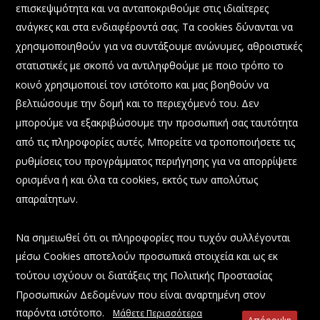
επισκεψιμότητα και να ανταποκριθούμε στις ιδιαίτερες
Λιμένα Ελευσίνας Ανώνυμη Εταιρεία, Ο.Λ.Ε. Α.Ε.»
ανάγκες και στα ενδιαφέροντά σας. Τα cookies δύνανται να
ανακοινώνει ότι διατίθεται προς παραχώρηση απλής χρήσης
2
χερσαίου χώρου, συνολικού εμβαδού
3.715,70μ
στην
χρησιμοποιηθούν για να συντάξουμε ανώνυμες, αθροιστικές
περιοχή της Βλύχα, εντός της χερσαίας ζώνης του λιμένα
στατιστικές με σκοπό να αντιληφθούμε με ποιο τρόπο το
Ελευσίνας. Κατόπιν τούτου έκαστος ενδιαφερόμενος δύναται
κοινό χρησιμοποιεί τον ιστότοπο και μας βοηθούν να
να εκδηλώσει ενδιαφέρον με αίτηση του προς την
Γραμματεία της Ο.Λ.Ε. Α.Ε.
βελτιώσουμε την δομή και το περιεχόμενό του. Δεν
μπορούμε να εξακριβώσουμε την προσωπική σας ταυτότητα
από τις πληροφορίες αυτές. Μπορείτε να τροποποιήσετε τις
ρυθμίσεις του προγράμματος περιήγησης για να απορρίψετε
ορισμένα ή και όλα τα cookies, εκτός των απολύτως
απαραίτητων.
Να σημειωθεί ότι οι πληροφορίες που τυχόν συλλέγονται
@ 2023 All Rights Reserved.
μέσω Cookies αποτελούν προσωπικά στοιχεία και ως εκ
τούτου ισχύουν οι διατάξεις της Πολιτικής Προστασίας
Όροι Χρήσης
Προσωπικών Δεδομένων που είναι αναρτημένη στον
παρόντα ιστότοπο.
Μάθετε Περισσότερα